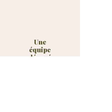
Une
équipe
dévoué
e à
votre
bien-
être